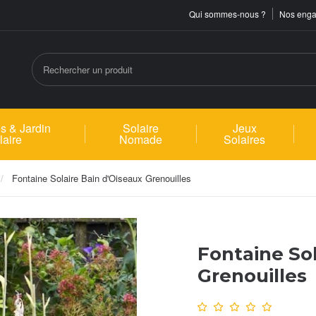
Qui sommes-nous ?
Nos eng
s & Jardin
Solaire
Jeux
laire
Nomade
Solaires
Fontaine Solaire Bain d'Oiseaux Grenouilles
Fontaine Sol
Grenouilles
Note :
0
/10