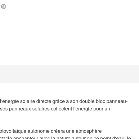
L
FACEBOOK
PINTEREST
à l'énergie solaire directe grâce à son double bloc panneau-
ses panneaux solaires collectent l'énergie pour un
e photovoltaïque autonome créera une atmosphère
ctacle enchanteur avec la nature autour de ce point d'eau, le