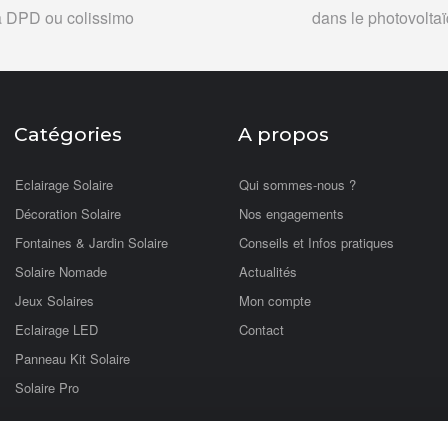
a DPD ou colissimo
dans le photovolta
Catégories
A propos
Eclairage Solaire
Qui sommes-nous ?
Décoration Solaire
Nos engagements
Fontaines & Jardin Solaire
Conseils et Infos pratiques
Solaire Nomade
Actualités
Jeux Solaires
Mon compte
Eclairage LED
Contact
Panneau Kit Solaire
Solaire Pro
tionnant à l'énergie solaire photovoltaïque. Vous trouverez sur notre site une 