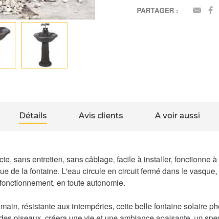
PARTAGER :
EMAI
Détails
Avis clients
A voir aussi
te, sans entretien, sans câblage, facile à installer, fonctionne 
 de la fontaine. L'eau circule en circuit fermé dans le vasque, 
 fonctionnement, en toute autonomie.
a main, résistante aux intempéries, cette belle fontaine solair
ra des oiseaux, créera une vie et une ambiance apaisante, un spe