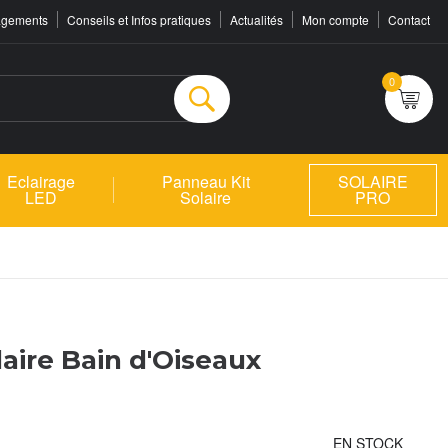
agements
Conseils et Infos pratiques
Actualités
Mon compte
Contact
0
Rechercher
Eclairage
Panneau Kit
SOLAIRE
LED
Solaire
PRO
aire Bain d'Oiseaux
EN STOCK