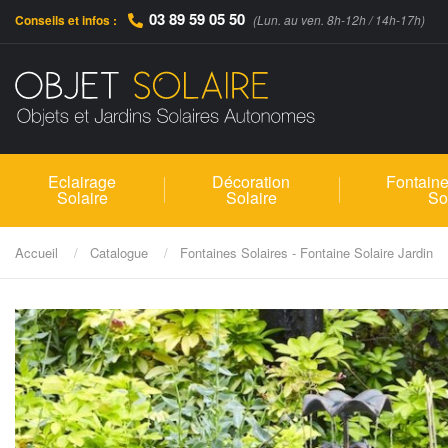
03 89 59 05 50
Conseils et infos :
(Lun. au ven. 8h-12h / 14h-17h)
Eclairage
Décoration
Fontaine
Solaire
Solaire
So
Accueil
Catalogue
Fontaines Solaires - Fontaine Solaire Jardin