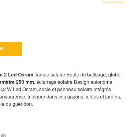
R
in 2 Led Osram
, lampe solaire Boule de balisage, globe
amètre 250 mm
, éclairage solaire Design autonome
 0,2 W Led Osram, socle et panneau solaire intégrés
transparence, à piquer dans vos gazons, allées et jardins,
ble ou guéridon.
L
FACEBOOK
PINTEREST