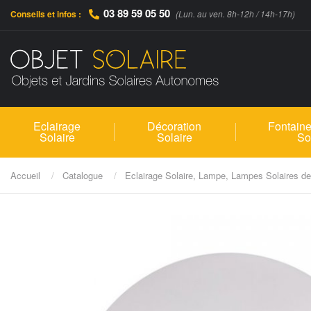
03 89 59 05 50
Conseils et infos :
(Lun. au ven. 8h-12h / 14h-17h)
Eclairage
Décoration
Fontaine
Solaire
Solaire
So
Accueil
Catalogue
Eclairage Solaire, Lampe, Lampes Solaires de