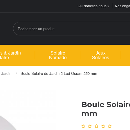
Qui sommes-nous ?
Nos eng
s & Jardin
Solaire
Jeux
laire
Nomade
Solaires
 Jardin
Boule Solaire de Jardin 2 Led Osram 250 mm
Boule Solair
mm
Note :
0
/10