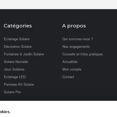
Catégories
A propos
Eclairage Solaire
Qui sommes-nous ?
Décoration Solaire
Nos engagements
Fontaines & Jardin Solaire
Conseils et Infos pratiques
Solaire Nomade
Actualités
Jeux Solaires
Mon compte
Eclairage LED
Contact
Panneau Kit Solaire
Solaire Pro
tionnant à l'énergie solaire photovoltaïque. Vous trouverez sur notre site une 
okies.
rmettront de réaliser des économies d'énergie ! Lampes solaires, éclairages so