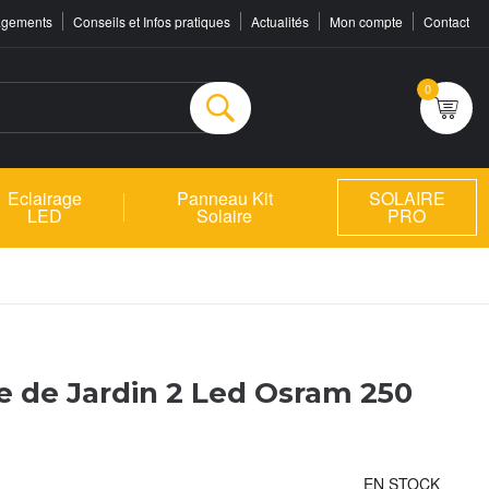
agements
Conseils et Infos pratiques
Actualités
Mon compte
Contact
0
Rechercher
Eclairage
Panneau Kit
SOLAIRE
LED
Solaire
PRO
e de Jardin 2 Led Osram 250
EN STOCK