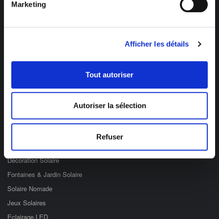
Marketing
Afficher les détails
Des professionnels à votre écoute
03 89 59 05 50
Tout autoriser
Ouvert du lundi au vendredi
de 8h à 12h et de 14h à 17h
Autoriser la sélection
Catégories
Refuser
Eclairage Solaire
Décoration Solaire
Fontaines & Jardin Solaire
Solaire Nomade
Jeux Solaires
Eclairage LED