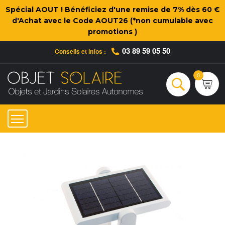
Spécial AOUT ! Bénéficiez d'une remise de 7% dès 60 €
d'Achat avec le Code AOUT26 (*non cumulable avec
promotions )
03 89 59 05 50
Conseils et infos :
Qui sommes-nous ?
Nos engagements
Conseils et Infos pratiques
Ac
0
Rechercher