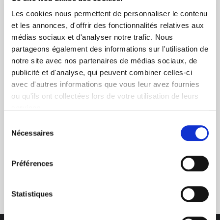
Les cookies nous permettent de personnaliser le contenu
et les annonces, d'offrir des fonctionnalités relatives aux
médias sociaux et d'analyser notre trafic. Nous
partageons également des informations sur l'utilisation de
notre site avec nos partenaires de médias sociaux, de
+ de 10 ans d'expertise
publicité et d'analyse, qui peuvent combiner celles-ci
dans le photovoltaïque
avec d'autres informations que vous leur avez fournies
ou qu'ils ont collectées lors de votre utilisation de leurs
services.
Sélection
Nécessaires
du
consentement
Préférences
Service clients
03 89 59 05 50
Statistiques