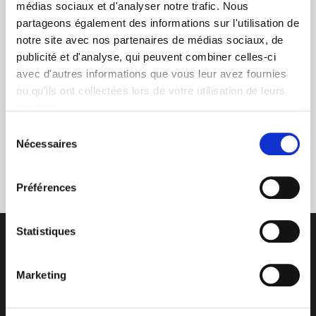
+ de 10 ans d'expertise
médias sociaux et d'analyser notre trafic. Nous
dans le photovoltaïque
partageons également des informations sur l'utilisation de
notre site avec nos partenaires de médias sociaux, de
publicité et d'analyse, qui peuvent combiner celles-ci
avec d'autres informations que vous leur avez fournies
ou qu'ils ont collectées lors de votre utilisation de leurs
services.
Sélection
Nécessaires
Service clients
du
03 89 59 05 50
consentement
Préférences
Statistiques
Marketing
Des professionnels à votre écoute