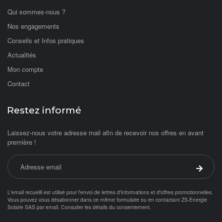
Qui sommes-nous ?
Nos engagements
Conseils et Infos pratiques
Actualités
Mon compte
Contact
Restez informé
Laissez-nous votre adresse mail afin de recevoir nos offres en avant
première !
Adresse email
Valider 
L'email recueilli est utilisé pour l'envoi de lettres d'informations et d'offres promotionnelles.
Vous pouvez vous désabonner dans ce même formulaire ou en contactant ZS-Energie
Solaire SAS par
email
.
Consulter les détails du consentement.