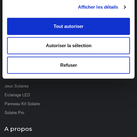
03 89 59 05 50
Afficher les détails
Ouvert du lundi au vendredi
de 8h à 12h et de 14h à 17h
Tout autoriser
Catégories
Autoriser la sélection
Eclairage Solaire
Décoration Solaire
Refuser
Fontaines & Jardin Solaire
Solaire Nomade
Jeux Solaires
Eclairage LED
Panneau Kit Solaire
Solaire Pro
A propos