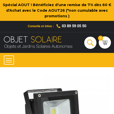
Spécial AOUT ! Bénéficiez d'une remise de 7% dès 60 €
d'Achat avec le Code AOUT26 (*non cumulable avec
promotions )
03 89 59 05 50
Conseils et infos :
Qui sommes-nous ?
Nos engagements
Conseils et Infos pratiques
Ac
0
Rechercher