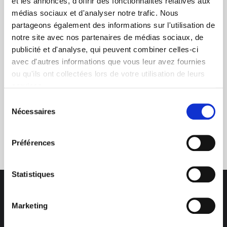
et les annonces, d'offrir des fonctionnalités relatives aux
médias sociaux et d'analyser notre trafic. Nous
+ de 10 ans d'expertise
partageons également des informations sur l'utilisation de
dans le photovoltaïque
notre site avec nos partenaires de médias sociaux, de
publicité et d'analyse, qui peuvent combiner celles-ci
avec d'autres informations que vous leur avez fournies
ou qu'ils ont collectées lors de votre utilisation de leurs
services.
Sélection
Nécessaires
du
Service clients
consentement
03 89 59 05 50
Préférences
Statistiques
Marketing