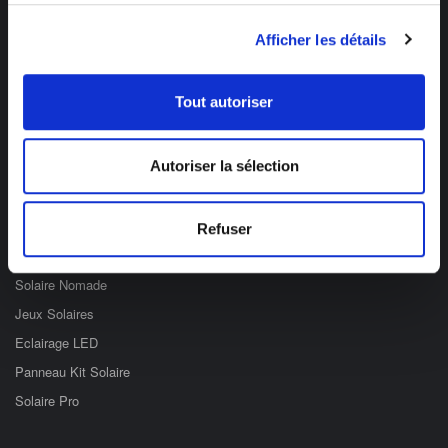
Des professionnels à votre écoute
Afficher les détails
03 89 59 05 50
Ouvert du lundi au vendredi
de 8h à 12h et de 14h à 17h
Tout autoriser
Catégories
Autoriser la sélection
Eclairage Solaire
Décoration Solaire
Refuser
Fontaines & Jardin Solaire
Solaire Nomade
Jeux Solaires
Eclairage LED
Panneau Kit Solaire
Solaire Pro