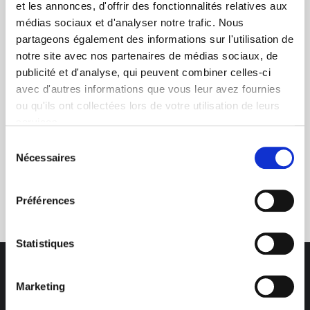
et les annonces, d'offrir des fonctionnalités relatives aux
médias sociaux et d'analyser notre trafic. Nous
+ de 10 ans d'expertise
partageons également des informations sur l'utilisation de
dans le photovoltaïque
notre site avec nos partenaires de médias sociaux, de
publicité et d'analyse, qui peuvent combiner celles-ci
avec d'autres informations que vous leur avez fournies
ou qu'ils ont collectées lors de votre utilisation de leurs
services.
Sélection
Nécessaires
du
Service clients
consentement
03 89 59 05 50
Préférences
Statistiques
Marketing