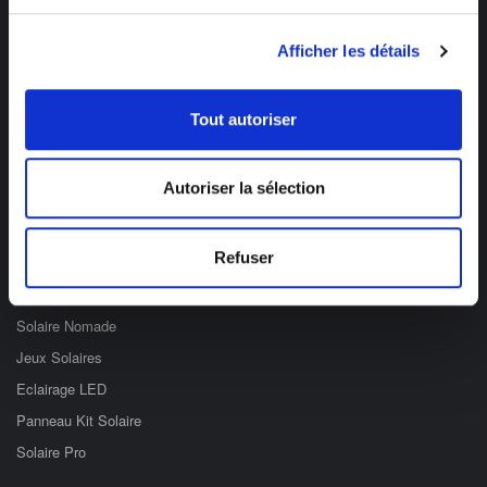
Des professionnels à votre écoute
Afficher les détails
03 89 59 05 50
Ouvert du lundi au vendredi
Tout autoriser
de 8h à 12h et de 14h à 17h
Catégories
Autoriser la sélection
Eclairage Solaire
Refuser
Décoration Solaire
Fontaines & Jardin Solaire
Solaire Nomade
Jeux Solaires
Eclairage LED
Panneau Kit Solaire
Solaire Pro