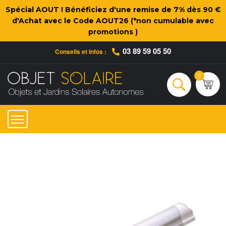
Spécial AOUT ! Bénéficiez d'une remise de 7% dès 90 €
d'Achat avec le Code AOUT26 (*non cumulable avec
promotions )
03 89 59 05 50
Conseils et infos :
Qui sommes-nous ?
Nos engagements
Conseils et Infos pratiques
Ac
0
Rechercher