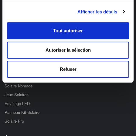
Des professionnels à votre écoute
Afficher les détails
03 89 59 05 50
Ouvert du lundi au vendredi
de 8h à 12h et de 14h à 17h
Tout autoriser
Catégories
Autoriser la sélection
Eclairage Solaire
Décoration Solaire
Refuser
Fontaines & Jardin Solaire
Solaire Nomade
Jeux Solaires
Eclairage LED
Panneau Kit Solaire
Solaire Pro