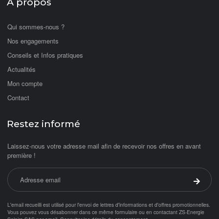
A propos
Qui sommes-nous ?
Nos engagements
Conseils et Infos pratiques
Actualités
Mon compte
Contact
Restez informé
Laissez-nous votre adresse mail afin de recevoir nos offres en avant
première !
Adresse email
Valider 
L'email recueilli est utilisé pour l'envoi de lettres d'informations et d'offres promotionnelles.
Vous pouvez vous désabonner dans ce même formulaire ou en contactant ZS-Energie