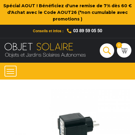
Spécial AOUT ! Bénéficiez d'une remise de 7% dès 60 €
d'Achat avec le Code AOUT26 (*non cumulable avec
promotions )
03 89 59 05 50
Conseils et infos :
Qui sommes-nous ?
Nos engagements
Conseils et Infos pratiques
Ac
0
Rechercher