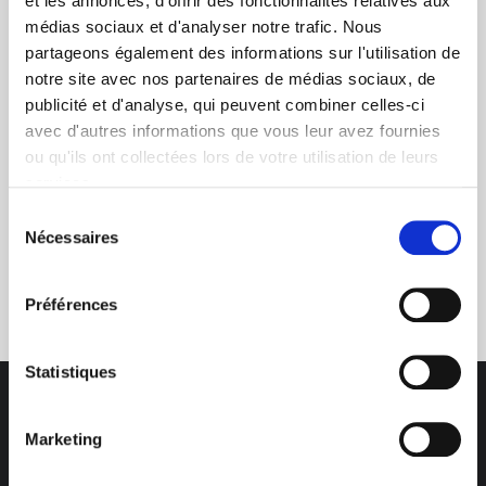
et les annonces, d'offrir des fonctionnalités relatives aux
médias sociaux et d'analyser notre trafic. Nous
+ de 10 ans d'expertise
partageons également des informations sur l'utilisation de
dans le photovoltaïque
notre site avec nos partenaires de médias sociaux, de
publicité et d'analyse, qui peuvent combiner celles-ci
avec d'autres informations que vous leur avez fournies
ou qu'ils ont collectées lors de votre utilisation de leurs
services.
Sélection
Nécessaires
du
Service clients
consentement
03 89 59 05 50
Préférences
Statistiques
Marketing