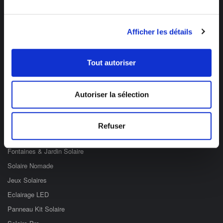
Des professionnels à votre écoute
Afficher les détails
03 89 59 05 50
Tout autoriser
Ouvert du lundi au vendredi
de 8h à 12h et de 14h à 17h
Autoriser la sélection
Catégories
Eclairage Solaire
Refuser
Décoration Solaire
Fontaines & Jardin Solaire
Solaire Nomade
Jeux Solaires
Eclairage LED
Panneau Kit Solaire