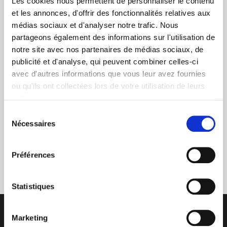
Les cookies nous permettent de personnaliser le contenu
et les annonces, d'offrir des fonctionnalités relatives aux
médias sociaux et d'analyser notre trafic. Nous
partageons également des informations sur l'utilisation de
+ de 10 ans d'expertise
notre site avec nos partenaires de médias sociaux, de
dans le photovoltaïque
publicité et d'analyse, qui peuvent combiner celles-ci
avec d'autres informations que vous leur avez fournies
ou qu'ils ont collectées lors de votre utilisation de leurs
services.
Sélection
Nécessaires
du
consentement
Service clients
Préférences
03 89 59 05 50
Statistiques
Marketing