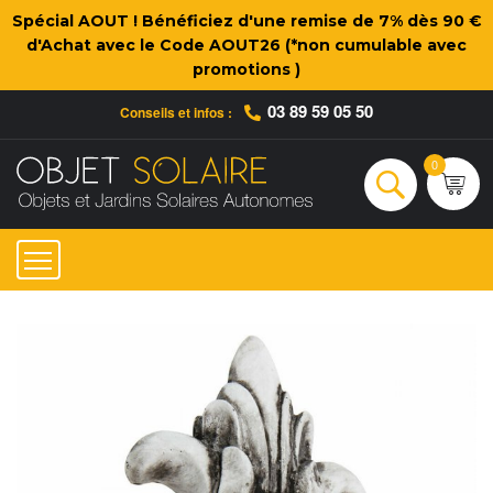
Spécial AOUT ! Bénéficiez d'une remise de 7% dès 90 €
d'Achat avec le Code AOUT26 (*non cumulable avec
promotions )
03 89 59 05 50
Conseils et infos :
Qui sommes-nous ?
Nos engagements
Conseils et Infos pratiques
Ac
0
Rechercher