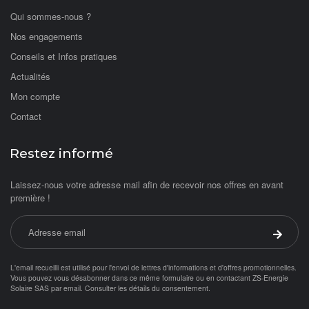
Qui sommes-nous ?
Nos engagements
Conseils et Infos pratiques
Actualités
Mon compte
Contact
Restez informé
Laissez-nous votre adresse mail afin de recevoir nos offres en avant
première !
Adresse email
Valider 
L'email recueilli est utilisé pour l'envoi de lettres d'informations et d'offres promotionnelles.
Vous pouvez vous désabonner dans ce même formulaire ou en contactant ZS-Energie
Solaire SAS par
email
.
Consulter les détails du consentement.