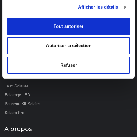
03 89 59 05 50
Afficher les détails
Ouvert du lundi au vendredi
de 8h à 12h et de 14h à 17h
Tout autoriser
Catégories
Autoriser la sélection
Eclairage Solaire
Décoration Solaire
Refuser
Fontaines & Jardin Solaire
Solaire Nomade
Jeux Solaires
Eclairage LED
Panneau Kit Solaire
Solaire Pro
A propos