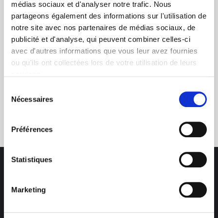
+ de 10 ans d'expertise
médias sociaux et d'analyser notre trafic. Nous
dans le photovoltaïque
partageons également des informations sur l'utilisation de
notre site avec nos partenaires de médias sociaux, de
publicité et d'analyse, qui peuvent combiner celles-ci
avec d'autres informations que vous leur avez fournies
ou qu'ils ont collectées lors de votre utilisation de leurs
services.
Sélection
Nécessaires
Service clients
du
03 89 59 05 50
consentement
Préférences
Statistiques
Marketing
Des professionnels à votre écoute