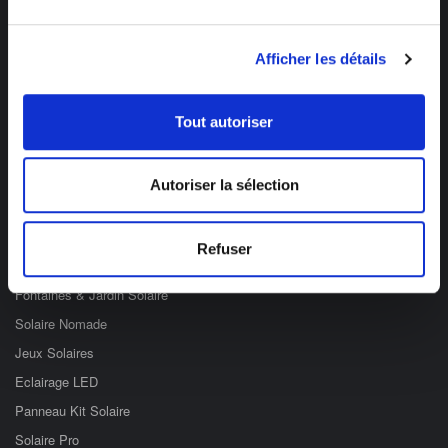
Des professionnels à votre écoute
Afficher les détails
03 89 59 05 50
Ouvert du lundi au vendredi
Tout autoriser
de 8h à 12h et de 14h à 17h
Catégories
Autoriser la sélection
Eclairage Solaire
Refuser
Décoration Solaire
Fontaines & Jardin Solaire
Solaire Nomade
Jeux Solaires
Eclairage LED
Panneau Kit Solaire
Solaire Pro