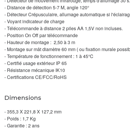
- Détecteur de mouvement infrarouge, temps d'allumage 30 s
- Distance de détection 5-7 M, angle 120°
- Détecteur Crépusculaire, allumage automatique si l'éclairage
- Voyant indicateur de charge
- Télécommande à distance 2 piles AA 1,5V non incluses.
- Position On Off par télécommande
- Hauteur de montage : 2,50 à 3 m
- Montage sur mât diamètre 60 mm ( ou fixation murale possibl
- Température de fonctionnement : 1 à 45℃
- Certifié usage extérieur IP 65
- Résistance mécanique IK10
- Certifications CE/FCC/RoHS
Dimensions
- 355,3 X 221,8 X 127,2 mm
- Poids : 1,7 Kg
- Garantie : 2 ans