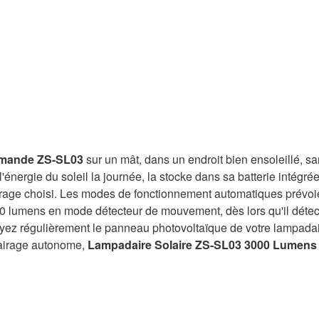
mmande ZS-SL03
sur un mât, dans un endroit bien ensoleillé, s
énergie du soleil la journée, la stocke dans sa batterie intégré
airage choisi. Les modes de fonctionnement automatiques prévo
00 lumens en mode détecteur de mouvement, dès lors qu'il déte
oyez régulièrement le panneau photovoltaïque de votre lampada
lairage autonome,
Lampadaire Solaire ZS-SL03 3000 Lumen