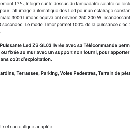
ment 17%, intégré sur le dessus du lampadaire solaire collecte l
sée pour l'allumage automatique des Led pour un éclairage const
ximale 3000 lumens équivalent environ 250-300 W incandescan
0 secondes. Le mode Timer permet 100% de la puissance d'écla
.
 Puissante Led ZS-SL03 livrée avec sa Télécommande permet
mât ou fixée au mur avec un support non fourni, pour apport
ans coût d'exploitation.
ardins, Terrasses, Parking, Voies Pedestres, Terrain de pét
rté et son optique adaptée