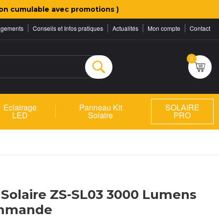
on cumulable avec promotions )
agements
Conseils et Infos pratiques
Actualités
Mon compte
Contact
0
Rechercher
Eclairage
Panneau Kit
SOLAIRE
LED
Solaire
PRO
Solaire ZS-SL03 3000 Lumens
ommande