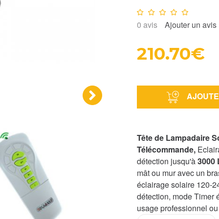
Note :
0
/10
0
avis
Ajouter un avis
210.70€
AJOUTE
›
Tête de Lampadaire S
Télécommande,
Eclai
détection jusqu'à
3000
mât ou mur avec un br
éclairage solaire 120-
détection, mode Timer é
usage professionnel ou 