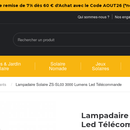
ne remise de 7% dès 60 € d'Achat avec le Code AOUT26 (*n
Qui sommes-nous ?
Nos eng
s & Jardin
Solaire
Jeux
laire
Nomade
Solaires
ants
Lampadaire Solaire ZS-SL03 3000 Lumens Led Télécommande
Lampadaire 
Led Téléc