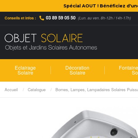
Spécial AOUT ! Bénéficiez d'u
03 89 59 05 50
Conseils et infos :
(Lun. au ven. 8h-12h / 14h-17h)
Eclairage
Décoration
Fontaine
Solaire
Solaire
So
Accueil
Catalogue
Bornes, Lampes, Lampadaires Solaires Puiss