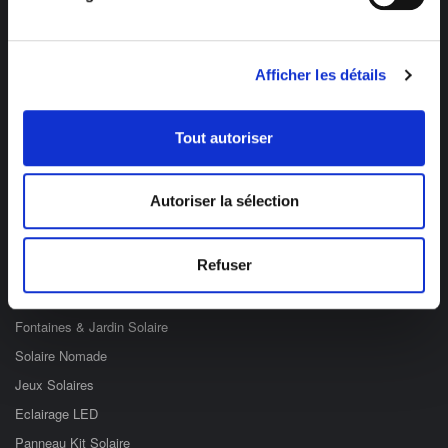
Afficher les détails
Des professionnels à votre écoute
03 89 59 05 50
Tout autoriser
Ouvert du lundi au vendredi
de 8h à 12h et de 14h à 17h
Autoriser la sélection
Catégories
Refuser
Eclairage Solaire
Décoration Solaire
Fontaines & Jardin Solaire
Solaire Nomade
Jeux Solaires
Eclairage LED
Panneau Kit Solaire