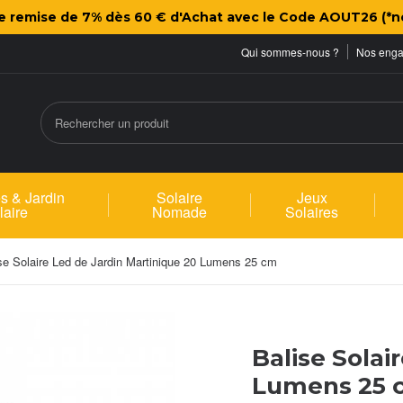
ne remise de 7% dès 60 € d'Achat avec le Code AOUT26 (*n
Qui sommes-nous ?
Nos eng
s & Jardin
Solaire
Jeux
laire
Nomade
Solaires
se Solaire Led de Jardin Martinique 20 Lumens 25 cm
Balise Solai
Lumens 25 