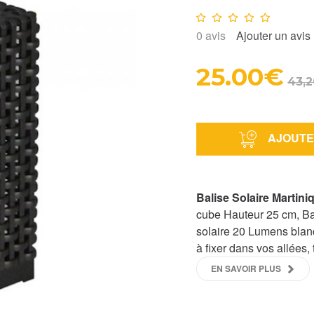
Note :
0
/10
0
avis
Ajouter un avis
25.00€
43,2
AJOUTE
Balise Solaire Martin
cube Hauteur 25 cm, Ba
solaire 20 Lumens blan
à fixer dans vos allées
EN SAVOIR PLUS