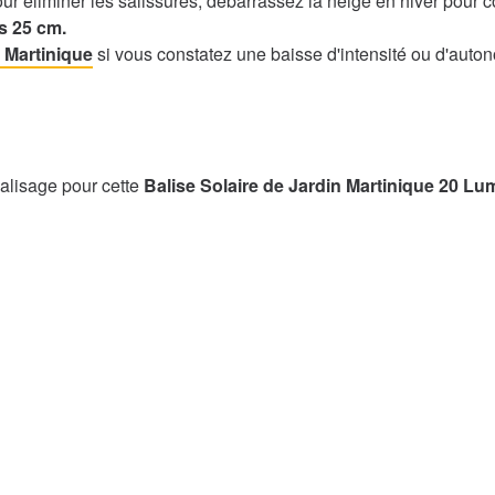
r éliminer les salissures, débarrassez la neige en hiver pour c
s 25 cm.
e Martinique
si vous constatez une baisse d'intensité ou d'autono
alisage pour cette
Balise Solaire de Jardin Martinique 20 L