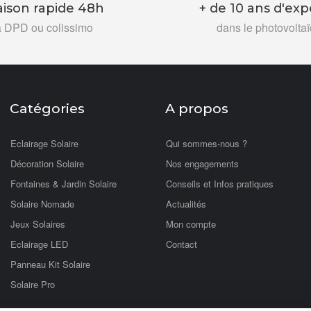
aison rapide 48h
+ de 10 ans d'exp
a DPD ou colissimo
dans le photovolta
Catégories
A propos
Eclairage Solaire
Qui sommes-nous ?
Décoration Solaire
Nos engagements
Fontaines & Jardin Solaire
Conseils et Infos pratiques
Solaire Nomade
Actualités
Jeux Solaires
Mon compte
Eclairage LED
Contact
Panneau Kit Solaire
Solaire Pro