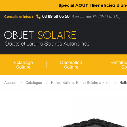
Spécial AOUT ! Bénéficiez d'u
03 89 59 05 50
Conseils et infos :
(Lun. au ven. 8h-12h / 14h-17h)
Eclairage
Décoration
Fontaine
Solaire
Solaire
So
Accueil
Catalogue
Balise Solaire, Borne Solaire à Fixer
Bali