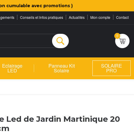
on cumulable avec promotions )
agements
Conseils et Infos pratiques
Actualités
Mon compte
Contact
0
Rechercher
Eclairage
Panneau Kit
SOLAIRE
LED
Solaire
PRO
re Led de Jardin Martinique 20
cm