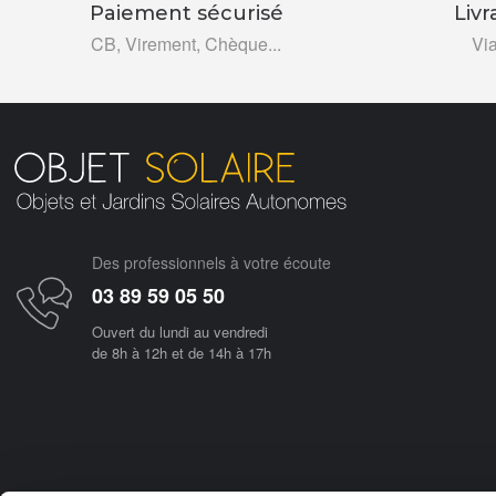
Paiement sécurisé
Livr
CB, Virement, Chèque...
Vi
Des professionnels à votre écoute
03 89 59 05 50
Ouvert du lundi au vendredi
de 8h à 12h et de 14h à 17h