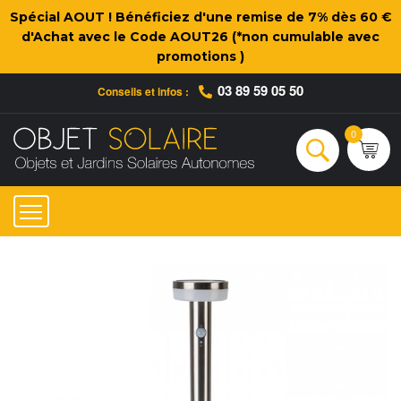
Spécial AOUT ! Bénéficiez d'une remise de 7% dès 60 €
d'Achat avec le Code AOUT26 (*non cumulable avec
promotions )
03 89 59 05 50
Conseils et infos :
Qui sommes-nous ?
Nos engagements
Conseils et Infos pratiques
Ac
0
Rechercher