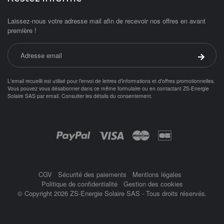
Laissez-nous votre adresse mail afin de recevoir nos offres en avant
première !
Adresse email
Valider 
L'email recueilli est utilisé pour l'envoi de lettres d'informations et d'offres promotionnelles.
Vous pouvez vous désabonner dans ce même formulaire ou en contactant ZS-Energie
Solaire SAS par
email
.
Consulter les détails du consentement.
Objetsolaire.com est une boutique en ligne spécialisée dans les objets fonc
Achat panneau photovoltaïque
ampoule solaire
Paiement par :
balisage solaire
Balise
CGV
Sécurité des paiements
Mentions légales
Politique de confidentialité
Gestion des cookies
© Copyright 2026 ZS-Energie Solaire SAS - Tous droits réservés.