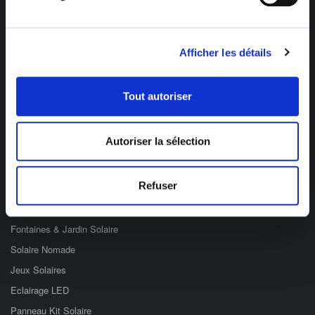
Afficher les détails
Des professionnels à votre écoute
03 89 59 05 50
Tout autoriser
Ouvert du lundi au vendredi
de 8h à 12h et de 14h à 17h
Autoriser la sélection
Catégories
Refuser
Eclairage Solaire
Décoration Solaire
Fontaines & Jardin Solaire
Solaire Nomade
Jeux Solaires
Eclairage LED
Panneau Kit Solaire