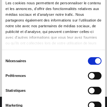
Les cookies nous permettent de personnaliser le contenu
et les annonces, d'offrir des fonctionnalités relatives aux
médias sociaux et d'analyser notre trafic. Nous
partageons également des informations sur l'utilisation de
+ de 10 ans d'expertise
notre site avec nos partenaires de médias sociaux, de
publicité et d'analyse, qui peuvent combiner celles-ci
dans le photovoltaïque
avec d'autres informations que vous leur avez fournies
ou qu'ils ont collectées lors de votre utilisation de leurs
services.
Sélection
Nécessaires
du
consentement
Service clients
Préférences
03 89 59 05 50
Statistiques
Marketing