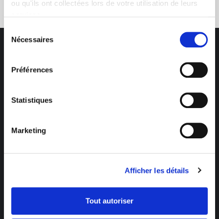
ou qu'ils ont collectées lors de votre utilisation de leurs
services.
Sélection
Nécessaires
du
consentement
Préférences
Des professionnels à votre écoute
Statistiques
03 89 59 05 50
Ouvert du lundi au vendredi
Marketing
de 8h à 12h et de 14h à 17h
Catégories
Afficher les détails
Eclairage Solaire
Décoration Solaire
Tout autoriser
Fontaines & Jardin Solaire