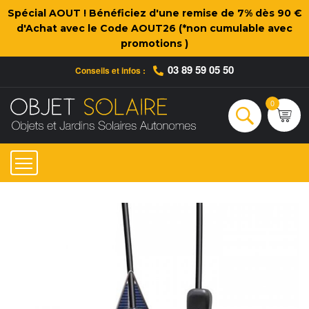
Spécial AOUT ! Bénéficiez d'une remise de 7% dès 90 €
d'Achat avec le Code AOUT26 (*non cumulable avec
promotions )
03 89 59 05 50
Conseils et infos :
Qui sommes-nous ?
Nos engagements
Conseils et Infos pratiques
Ac
0
Rechercher