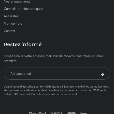
Nos engagements
Conseils et Infos pratiques
Actualités
Mon compte
Contact
Restez informé
Laissez-nous votre adresse mail afin de recevoir nos offres en avant
première !
Adresse email
Valider 
L'email recueilli est utilisé pour l'envoi de lettres d'informations et d'offres promotionnelles.
Vous pouvez vous désabonner dans ce même formulaire ou en contactant ZS-Energie
Solaire SAS par
email
.
Consulter les détails du consentement.
Objetsolaire.com est une boutique en ligne spécialisée dans les objets fonc
Achat panneau photovoltaïque
ampoule solaire
Paiement par :
balisage solaire
Balise