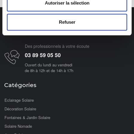
Autoriser la sélection
Refuser
Des professionnels à votre écoute
03 89 59 05 50
Ouvert du lundi au vendredi
de 8h à 12h et de 14h à 17h
Catégories
Eclairage Solaire
Décoration Solaire
Fontaines & Jardin Solaire
Solaire Nomade