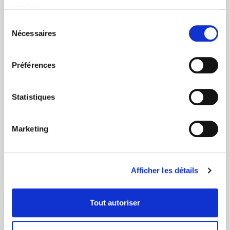
Via DPD ou colissimo
services.
Sélection
Nécessaires
du
consentement
Préférences
+ de 10 ans d'expertise
Statistiques
dans le photovoltaïque
Marketing
Afficher les détails
Service clients
Tout autoriser
03 89 59 05 50