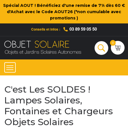
Spécial AOUT ! Bénéficiez d'une remise de 7% dès 60 €
d'Achat avec le Code AOUT26 (*non cumulable avec
promotions )
03 89 59 05 50
Conseils et infos :
Qui sommes-nous ?
Nos engagements
Conseils et Infos pratiques
Ac
0
Rechercher
C'est Les SOLDES !
Lampes Solaires,
Fontaines et Chargeurs
Objets Solaires