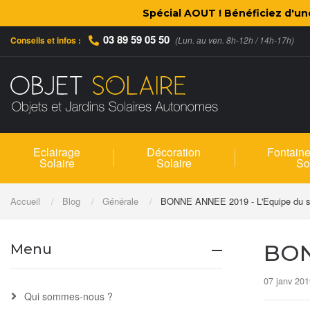
Spécial AOUT ! Bénéficiez d'u
03 89 59 05 50
Conseils et infos :
(Lun. au ven. 8h-12h / 14h-17h)
Eclairage
Décoration
Fontaine
Solaire
Solaire
So
Accueil
Blog
Générale
BONNE ANNEE 2019 - L'Equipe du si
BON
Menu
07 janv 201
Qui sommes-nous ?