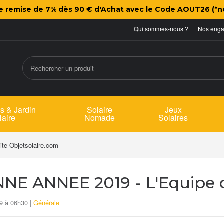
ne remise de 7% dès 90 € d'Achat avec le Code AOUT26 (*n
Qui sommes-nous ?
Nos eng
s & Jardin
Solaire
Jeux
laire
Nomade
Solaires
te Objetsolaire.com
NE ANNEE 2019 - L'Equipe d
9 à 06h30 |
Générale