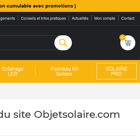
on cumulable avec promotions )
agements
Conseils et Infos pratiques
Actualités
Mon compte
Contact
0
Rechercher
Eclairage
Panneau Kit
SOLAIRE
LED
Solaire
PRO
u site Objetsolaire.com