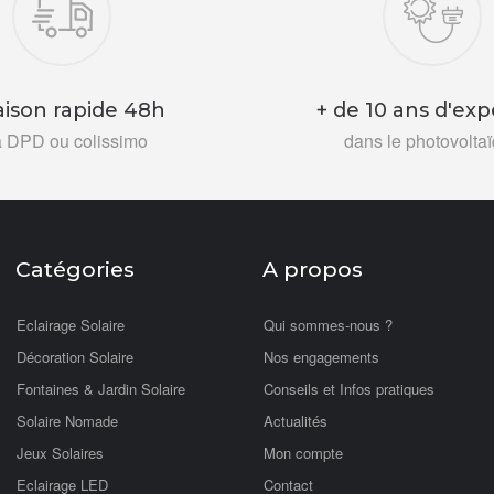
aison rapide 48h
+ de 10 ans d'exp
a DPD ou colissimo
dans le photovolta
Catégories
A propos
Eclairage Solaire
Qui sommes-nous ?
Décoration Solaire
Nos engagements
Fontaines & Jardin Solaire
Conseils et Infos pratiques
Solaire Nomade
Actualités
Jeux Solaires
Mon compte
Eclairage LED
Contact