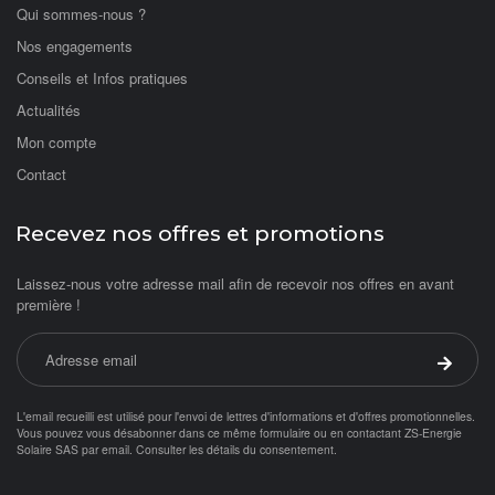
Qui sommes-nous ?
Nos engagements
Conseils et Infos pratiques
Actualités
Mon compte
Contact
Recevez nos offres et promotions
Laissez-nous votre adresse mail afin de recevoir nos offres en avant
première !
Adresse email
Valider 
L'email recueilli est utilisé pour l'envoi de lettres d'informations et d'offres promotionnelles.
Vous pouvez vous désabonner dans ce même formulaire ou en contactant ZS-Energie
Solaire SAS par
email
.
Consulter les détails du consentement.