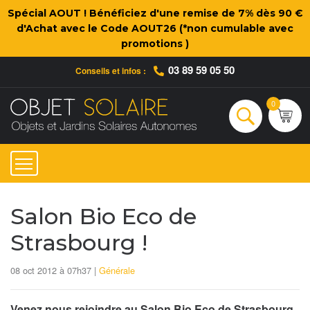
Spécial AOUT ! Bénéficiez d'une remise de 7% dès 90 €
d'Achat avec le Code AOUT26 (*non cumulable avec
promotions )
03 89 59 05 50
Conseils et infos :
Qui sommes-nous ?
Nos engagements
Conseils et Infos pratiques
Ac
0
Rechercher
Salon Bio Eco de
Strasbourg !
08 oct 2012 à 07h37 |
Générale
Venez nous rejoindre au Salon Bio Eco de Strasbourg