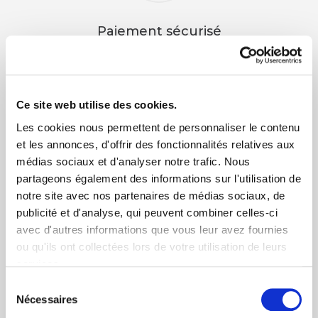
Paiement sécurisé
CB, Virement, Chèque...
Ce site web utilise des cookies.
Les cookies nous permettent de personnaliser le contenu
et les annonces, d'offrir des fonctionnalités relatives aux
médias sociaux et d'analyser notre trafic. Nous
Livraison rapide 48h
partageons également des informations sur l'utilisation de
Via DPD ou colissimo
notre site avec nos partenaires de médias sociaux, de
publicité et d'analyse, qui peuvent combiner celles-ci
avec d'autres informations que vous leur avez fournies
ou qu'ils ont collectées lors de votre utilisation de leurs
services.
Sélection
Nécessaires
du
+ de 10 ans d'expertise