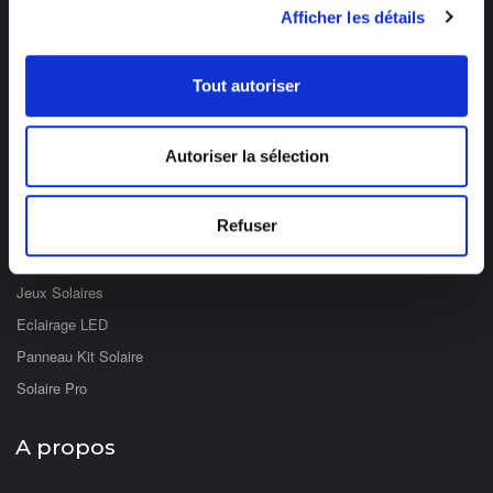
Afficher les détails
Ouvert du lundi au vendredi
de 8h à 12h et de 14h à 17h
Tout autoriser
Catégories
Autoriser la sélection
Eclairage Solaire
Décoration Solaire
Refuser
Fontaines & Jardin Solaire
Solaire Nomade
Jeux Solaires
Eclairage LED
Panneau Kit Solaire
Solaire Pro
A propos