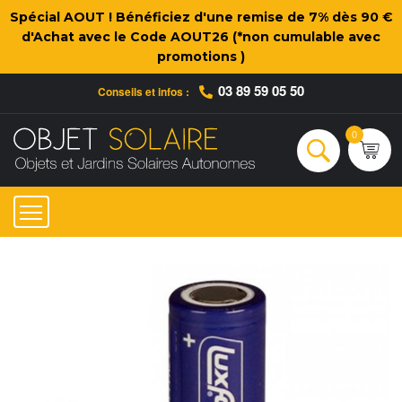
Spécial AOUT ! Bénéficiez d'une remise de 7% dès 90 €
d'Achat avec le Code AOUT26 (*non cumulable avec
promotions )
03 89 59 05 50
Conseils et infos :
Qui sommes-nous ?
Nos engagements
Conseils et Infos pratiques
Ac
0
Rechercher