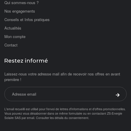
Qui sommes-nous ?
Nos engagements
Conseils et Infos pratiques
Actualités
Mon compte
Contact
Restez informé
Laissez-nous votre adresse mail afin de recevoir nos offres en avant
première !
Adresse email
Valider 
L'email recueilli est utilisé pour l'envoi de lettres d'informations et d'offres promotionnelles.
Vous pouvez vous désabonner dans ce même formulaire ou en contactant ZS-Energie
Solaire SAS par
email
.
Consulter les détails du consentement.