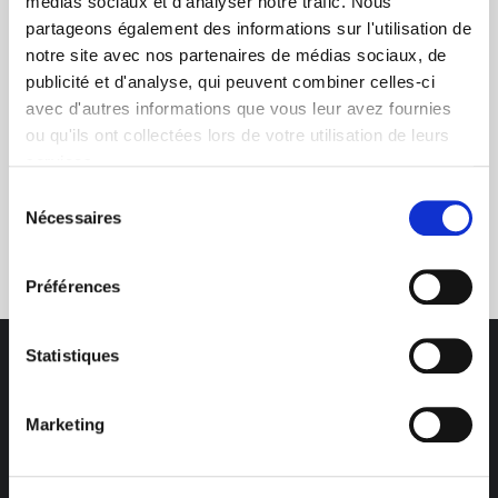
médias sociaux et d'analyser notre trafic. Nous
dans le photovoltaïque
partageons également des informations sur l'utilisation de
notre site avec nos partenaires de médias sociaux, de
publicité et d'analyse, qui peuvent combiner celles-ci
avec d'autres informations que vous leur avez fournies
ou qu'ils ont collectées lors de votre utilisation de leurs
services.
Sélection
Service clients
Nécessaires
du
03 89 59 05 50
consentement
Préférences
Statistiques
Marketing
Des professionnels à votre écoute
03 89 59 05 50